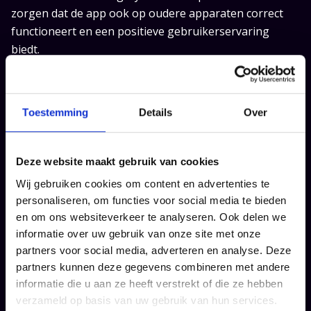
zorgen dat de app ook op oudere apparaten correct
functioneert en een positieve gebruikerservaring
biedt.
Compatibiliteit met andere apps
Smart TV’s bieden vaak de mogelijkheid om meerdere
Toestemming
Details
Over
apps tegelijkertijd te gebruiken. Het is dus van groot
belang om de compatibiliteit van de app met andere
apps op hetzelfde apparaat te testen. Incompatibiliteit
Deze website maakt gebruik van cookies
kan leiden tot storingen, vertragingen en verminderde
Wij gebruiken cookies om content en advertenties te
prestaties van zowel de geteste app als andere
personaliseren, om functies voor social media te bieden
gelijktijdig gebruikte apps. Door compatibiliteitstests
en om ons websiteverkeer te analyseren. Ook delen we
uit te voeren, kunnen ontwikkelaars ervoor zorgen dat
informatie over uw gebruik van onze site met onze
partners voor social media, adverteren en analyse. Deze
hun app harmonieus werkt binnen de Smart TV-
partners kunnen deze gegevens combineren met andere
omgeving.
informatie die u aan ze heeft verstrekt of die ze hebben
Conclusie
verzameld op basis van uw gebruik van hun services.