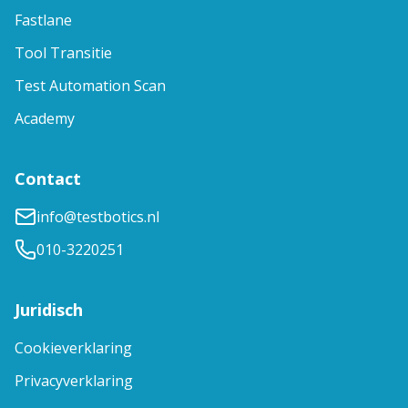
Fastlane
Tool Transitie
Test Automation Scan
Academy
Contact
info@testbotics.nl
010-3220251
Juridisch
Cookieverklaring
TestBotics Chatbot
Privacyverklaring
Hallo en welkom bij de TestBotics Chatbot!